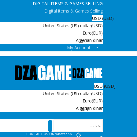
DIGITAL ITEMS & GAMES SELLING
Digital items & Games Selling
USD
(USD)
United States (US) dollar
(USD)
Euro
(EUR)
(د.ج)
Algerian dinar
My Account
USD
(USD)
United States (US) dollar
(USD)
Euro
(EUR)
(د.ج)
Algerian dinar
بحث
CONTACT US ON whatsapp