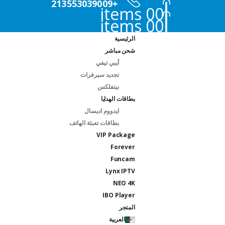
+213553039009
0
0 items
0
0 items
الرئيسية
شحن مباشر
أيبي تيفي
تجديد سيرفرات
نيتفلكس
بطاقات الهدايا
ايدووم اديسال
بطاقات تعبئة الهاتف
VIP Package
Forever
Funcam
Lynx IPTV
NEO 4K
IBO Player
المتجر
العربية