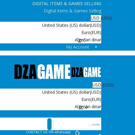
DIGITAL ITEMS & GAMES SELLING
Digital items & Games Selling
USD
(USD)
United States (US) dollar
(USD)
Euro
(EUR)
(د.ج)
Algerian dinar
My Account
USD
(USD)
United States (US) dollar
(USD)
Euro
(EUR)
(د.ج)
Algerian dinar
بحث
CONTACT US ON whatsapp