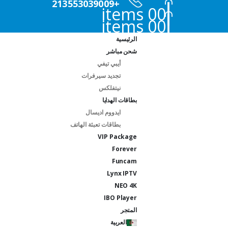
+213553039009
0
0 items
0
0 items
الرئيسية
شحن مباشر
أيبي تيفي
تجديد سيرفرات
نيتفلكس
بطاقات الهدايا
ايدووم اديسال
بطاقات تعبئة الهاتف
VIP Package
Forever
Funcam
Lynx IPTV
NEO 4K
IBO Player
المتجر
العربية