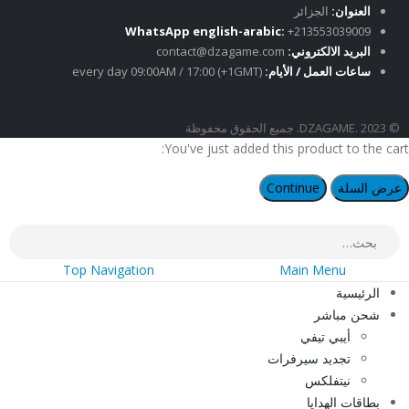
العنوان:
الجزائر
WhatsApp english-arabic:
+213553039009
البريد الالكتروني:
contact@dzagame.com
ساعات العمل / الأيام:
every day 09:00AM / 17:00 (+1GMT)
© DZAGAME. 2023. جميع الحقوق محفوظة
You've just added this product to the cart:
عرض السلة
Continue
Top Navigation
Main Menu
الرئيسية
شحن مباشر
أيبي تيفي
تجديد سيرفرات
نيتفلكس
بطاقات الهدايا