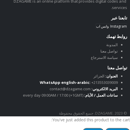
DZAGAME is an online platform that provides digital codes and
services.
تابعنا عبر
Instagram
واتس اب
روابط تهمك
المدونة
تواصل معنا
سياسة الاسترجاع
تواصل معنا
العنوان:
الجزائر
WhatsApp english-arabic:
+213553039009
البريد الالكتروني:
contact@dzagame.com
ساعات العمل / الأيام:
every day 09:00AM / 17:00 (+1GMT)
© DZAGAME. 2023. جميع الحقوق محفوظة
You've just added this product to the cart: