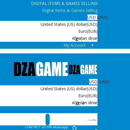
DIGITAL ITEMS & GAMES SELLING
Digital items & Games Selling
USD
(USD)
United States (US) dollar
(USD)
Euro
(EUR)
(د.ج)
Algerian dinar
My Account
USD
(USD)
United States (US) dollar
(USD)
Euro
(EUR)
(د.ج)
Algerian dinar
بحث
CONTACT US ON whatsapp