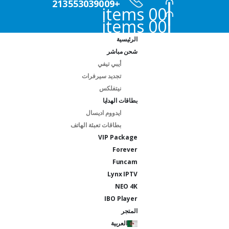
+213553039009
0
0 items
0
0 items
الرئيسية
شحن مباشر
أيبي تيفي
تجديد سيرفرات
نيتفلكس
بطاقات الهدايا
ايدووم اديسال
بطاقات تعبئة الهاتف
VIP Package
Forever
Funcam
Lynx IPTV
NEO 4K
IBO Player
المتجر
العربية