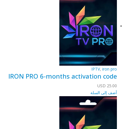
IPTV
,
iron pro
IRON PRO 6-months activation code
USD
25.00
أضف إلى السلة