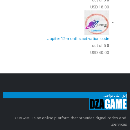
out of 5
0
USD
18.00
Jupiter 12-months activation code
out of 5
0
USD
40.00
إبق على تواصل
DZAGAME is an online platform that provides digital codes and
services.