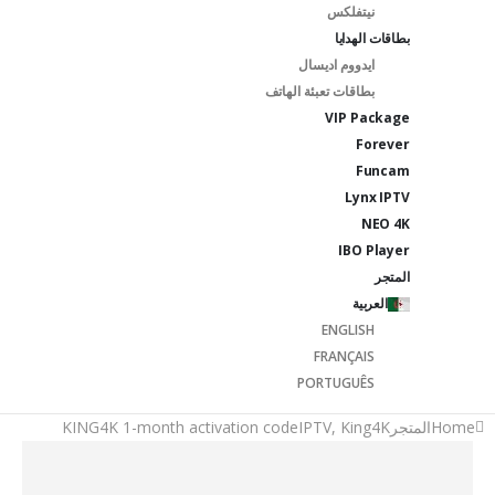
نيتفلكس
بطاقات الهدايا
ايدووم اديسال
بطاقات تعبئة الهاتف
VIP Package
Forever
Funcam
Lynx IPTV
NEO 4K
IBO Player
المتجر
العربية
ENGLISH
FRANÇAIS
PORTUGUÊS
Home
المتجر
King4K
,
IPTV
KING4K 1-month activation code