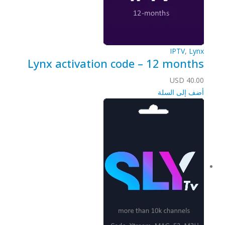
IPTV
,
Lynx
Lynx activation code – 12 months
USD
40.00
أضف إلى السلة