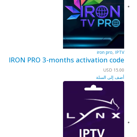
iron pro
,
IPTV
IRON PRO 3-months activation code
USD
15.00
أضف إلى السلة