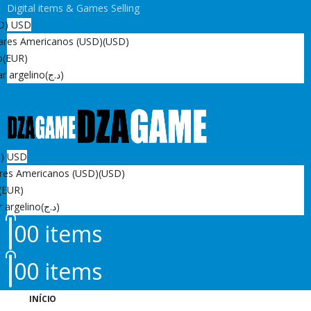
Digital items & Games Selling
D)
USD
ares Americanos (USD)
(USD)
o
(EUR)
r argelino
(د.ج)
D)
USD
res Americanos (USD)
(USD)
(EUR)
r argelino
(د.ج)
0
0 items
0
0 items
INÍCIO