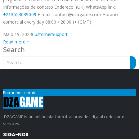
Informações de contato Endereço: (UK) WhatsApp link:
+213553039009
E-mail:
contact@dzagame.com
Horário
comercial every day 08:00 / 20:00 (+1GMT)
Maio 19, 2023
CustomerSupport
Read more +
Search
Entrar em contato
DZAGAME is an online platform that provides digital codes and
services.
SIGA-NOS