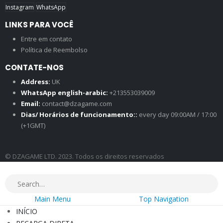
Instagram
WhatsApp
LINKS PARA VOCÊ
Entre em contato
Política de Reembolso
CONTATE-NOS
Address:
UK
WhatsApp english-arabic:
+213553039009
Email:
contact@dzagame.com
Dias/ Horários de funcionamento::
every day 09:00AM / 17:00
(+1GMT)
© DZAGAME LTD. 2023. Todos os direitos reservados
Main Menu
Top Navigation
INÍCIO