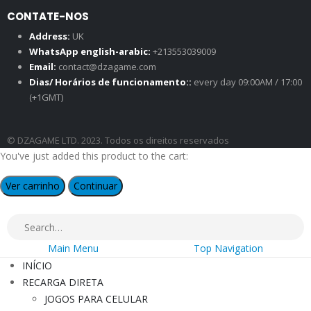
CONTATE-NOS
Address:
UK
WhatsApp english-arabic:
+213553039009
Email:
contact@dzagame.com
Dias/ Horários de funcionamento::
every day 09:00AM / 17:00
(+1GMT)
© DZAGAME LTD. 2023. Todos os direitos reservados
You've just added this product to the cart:
Ver carrinho
Continuar
Main Menu
Top Navigation
INÍCIO
RECARGA DIRETA
JOGOS PARA CELULAR