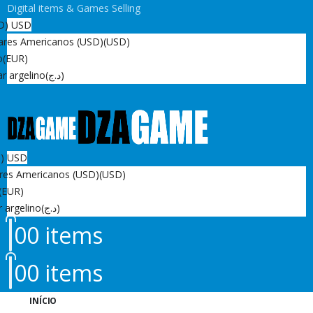
Digital items & Games Selling
D)
USD
ares Americanos (USD)
(USD)
o
(EUR)
r argelino
(د.ج)
D)
USD
res Americanos (USD)
(USD)
(EUR)
r argelino
(د.ج)
0
0 items
0
0 items
INÍCIO