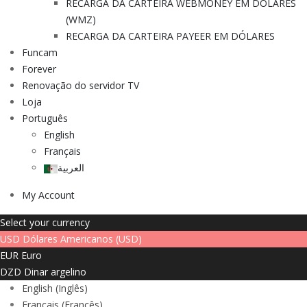
RECARGA DA CARTEIRA WEBMONEY EM DÓLARES
(WMZ)
RECARGA DA CARTEIRA PAYEER EM DÓLARES
Funcam
Forever
Renovação do servidor TV
Loja
Português
English
Français
العربية
My Account
Select your currency
USD
Dólares Americanos (USD)
EUR
Euro
DZD
Dinar argelino
English
(
Inglês
)
Français
(
Francês
)