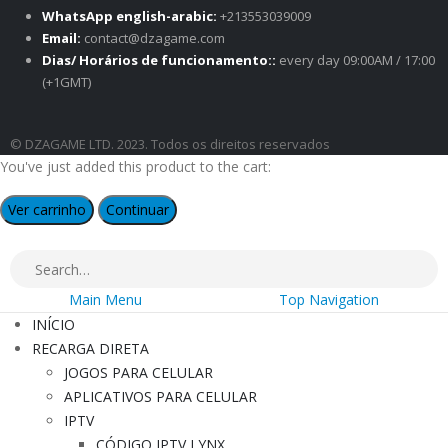
WhatsApp english-arabic:
+213553039009
Email:
contact@dzagame.com
Dias/ Horários de funcionamento::
every day 09:00AM / 17:00
(+1GMT)
© DZAGAME LTD. 2023. Todos os direitos reservados
You've just added this product to the cart:
Ver carrinho
Continuar
Main Menu
Top Navigation
INÍCIO
RECARGA DIRETA
JOGOS PARA CELULAR
APLICATIVOS PARA CELULAR
IPTV
CÓDIGO IPTV LYNX