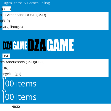
Digital items & Games Selling
D)
USD
ares Americanos (USD)
(USD)
o
(EUR)
r argelino
(د.ج)
D)
USD
res Americanos (USD)
(USD)
(EUR)
r argelino
(د.ج)
0
0 items
0
0 items
INÍCIO