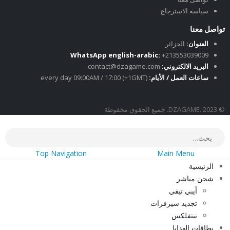
سياسة الاسترجاع
تواصل معنا
العنوان:
الجزائر
WhatsApp english-arabic:
+213553039009
البريد الالكتروني:
contact@dzagame.com
ساعات العمل / الأيام:
every day 09:00AM / 17:00 (+1GMT)
© DZAGAME. 2023. جميع الحقوق محفوظة
Top Navigation
Main Menu
الرئيسية
شحن مباشر
أيبي تيفي
تجديد سيرفرات
نيتفلكس
بطاقات الهدايا