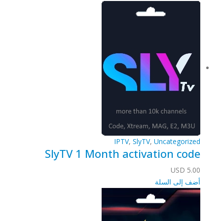
IPTV
,
SlyTV
,
Uncategorized
SlyTV 1 Month activation code
USD
5.00
أضف إلى السلة