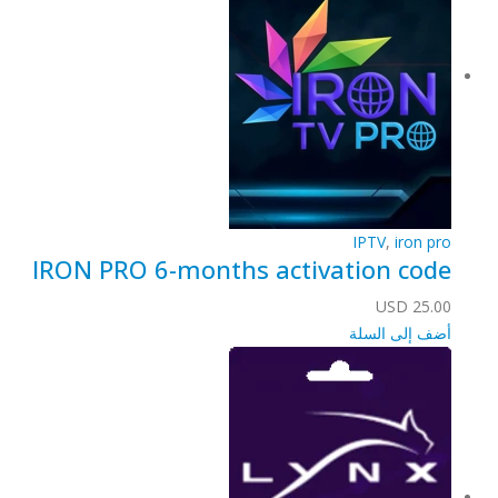
IPTV
,
iron pro
IRON PRO 6-months activation code
USD
25.00
أضف إلى السلة