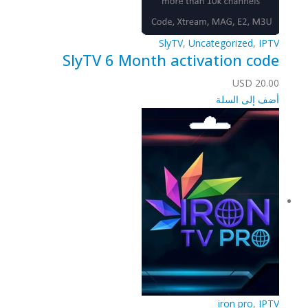
SlyTV
,
Uncategorized
,
IPTV
SlyTV 6 Month activation code
USD
20.00
أضف إلى السلة
iron pro
,
IPTV