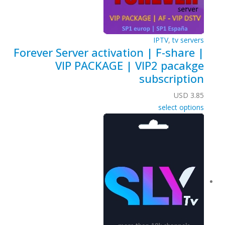
IPTV
,
tv servers
Forever Server activation | F-share |
VIP PACKAGE | VIP2 pacakge
subscription
USD
3.85
select options