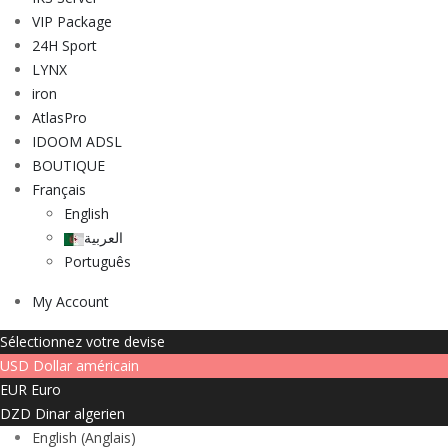
VIP Package
24H Sport
LYNX
iron
AtlasPro
IDOOM ADSL
BOUTIQUE
Français
English
العربية
Português
My Account
Sélectionnez votre devise
USD
Dollar américain
EUR
Euro
DZD
Dinar algerien
English
(
Anglais
)