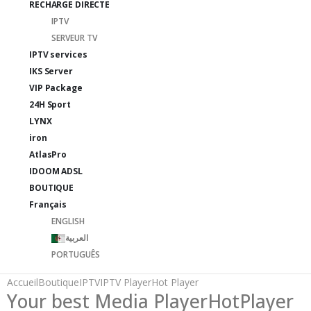
RECHARGE DIRECTE
IPTV
SERVEUR TV
IPTV services
IKS Server
VIP Package
24H Sport
LYNX
iron
AtlasPro
IDOOM ADSL
BOUTIQUE
Français
ENGLISH
العربية
PORTUGUÊS
Accueil
Boutique
IPTV
IPTV Player
Hot Player
Your best Media Player
HotPlayer