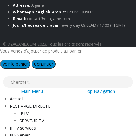
Adresse:
Algérie
WhatsApp english-arabic:
+213553039009
E-mail:
contact@dzagame.com
Jours/heures de travail:
every day 09:00AM / 17:00 (+1GMT)
© DZAGAME.COM. 2023. Tous les droits sont réservés
Vous venez d'ajouter ce produit au panier:
Voir le panier
Continuer
Main Menu
Top Navigation
Accueil
RECHARGE DIRECTE
IPTV
SERVEUR TV
IPTV services
IKS Server