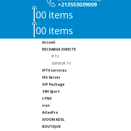
+213553039009
0
0 items
0
0 items
Accueil
RECHARGE DIRECTE
IPTV
SERVEUR TV
IPTV services
IKS Server
VIP Package
24H Sport
LYNX
iron
AtlasPro
IDOOM ADSL
BOUTIQUE