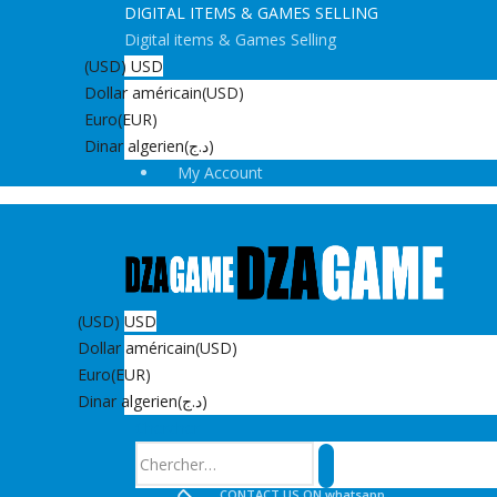
DIGITAL ITEMS & GAMES SELLING
Digital items & Games Selling
(USD)
USD
Dollar américain
(USD)
Euro
(EUR)
Dinar algerien
(د.ج)
My Account
(USD)
USD
Dollar américain
(USD)
Euro
(EUR)
Dinar algerien
(د.ج)
Chercher
CONTACT US ON whatsapp