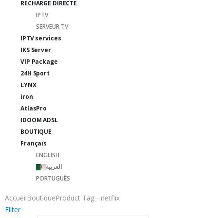
RECHARGE DIRECTE
IPTV
SERVEUR TV
IPTV services
IKS Server
VIP Package
24H Sport
LYNX
iron
AtlasPro
IDOOM ADSL
BOUTIQUE
Français
ENGLISH
العربية
PORTUGUÊS
Accueil
Boutique
Product Tag -
netflix
Filter