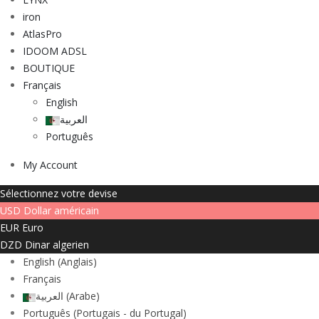
iron
AtlasPro
IDOOM ADSL
BOUTIQUE
Français
English
العربية
Português
My Account
Sélectionnez votre devise
USD
Dollar américain
EUR
Euro
DZD
Dinar algerien
English
(
Anglais
)
Français
العربية
(
Arabe
)
Português
(
Portugais - du Portugal
)