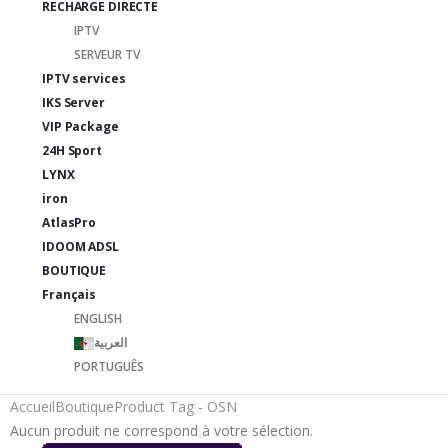
RECHARGE DIRECTE
IPTV
SERVEUR TV
IPTV services
IKS Server
VIP Package
24H Sport
LYNX
iron
AtlasPro
IDOOM ADSL
BOUTIQUE
Français
ENGLISH
العربية
PORTUGUÊS
Accueil
Boutique
Product Tag -
OSN
Aucun produit ne correspond à votre sélection.