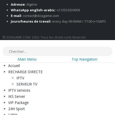
Adresse:
Algérie
WhatsApp english-arabic:
+213553039009
E-mail:
contact@dzagame.com
Jours/heures de travail:
every day 09:00AM / 17:00 (+1GMT)
© DZAGAME.COM. 2023. Tous les droits sont réservés
Main Menu
Top Navigation
Accueil
RECHARGE DIRECTE
IPTV
SERVEUR TV
IPTV services
IKS Server
VIP Package
24H Sport
LYNX