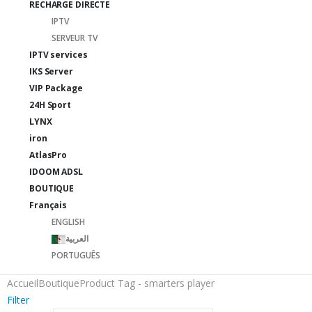
RECHARGE DIRECTE
IPTV
SERVEUR TV
IPTV services
IKS Server
VIP Package
24H Sport
LYNX
iron
AtlasPro
IDOOM ADSL
BOUTIQUE
Français
ENGLISH
العربية
PORTUGUÊS
Accueil
Boutique
Product Tag -
smarters player
Filter