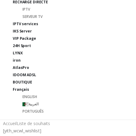
RECHARGE DIRECTE
IPTV
SERVEUR TV
IPTV services
IKS Server
VIP Package
24H Sport
LYNX
iron
AtlasPro
IDOOM ADSL
BOUTIQUE
Français
ENGLISH
العربية
PORTUGUÊS
Accueil
Liste de souhaits
[yith_wcwl_wishlist]