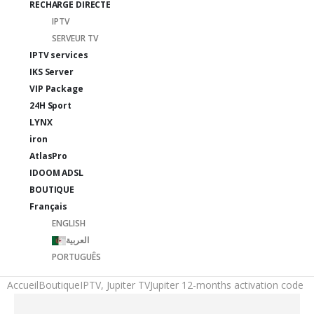
RECHARGE DIRECTE
IPTV
SERVEUR TV
IPTV services
IKS Server
VIP Package
24H Sport
LYNX
iron
AtlasPro
IDOOM ADSL
BOUTIQUE
Français
ENGLISH
العربية
PORTUGUÊS
Accueil
Boutique
IPTV
,
Jupiter TV
Jupiter 12-months activation code