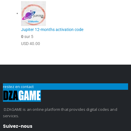
Jupiter 12-months activation code
0
sur 5
USD
40.00
restez en contact
DZAGAME is an online platform that provides digital codes and
services.
Suivez-nous