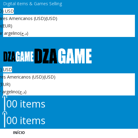
Digital items & Games Selling
D)
USD
ares Americanos (USD)
(USD)
o
(EUR)
r argelino
(د.ج)
D)
USD
res Americanos (USD)
(USD)
(EUR)
r argelino
(د.ج)
0
0 items
0
0 items
INÍCIO