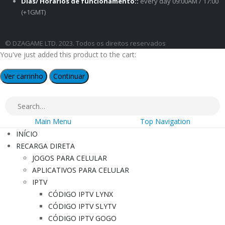
Dias/ Horários de funcionamento::
every day 09:00AM / 17:00
(+1GMT)
© DZAGAME LTD. 2023. Todos os direitos reservados
You've just added this product to the cart:
Ver carrinho
Continuar
Main Menu
Top Navigation
INÍCIO
RECARGA DIRETA
JOGOS PARA CELULAR
APLICATIVOS PARA CELULAR
IPTV
CÓDIGO IPTV LYNX
CÓDIGO IPTV SLYTV
CÓDIGO IPTV GOGO