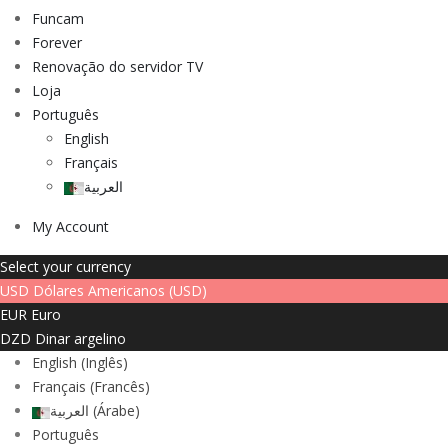
Funcam
Forever
Renovação do servidor TV
Loja
Português
English
Français
العربية
My Account
Select your currency
USD
Dólares Americanos (USD)
EUR
Euro
DZD
Dinar argelino
English
(
Inglês
)
Français
(
Francês
)
العربية
(
Árabe
)
Português