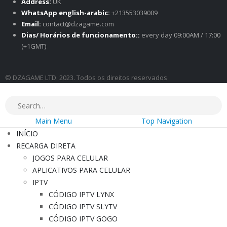
Address:
UK
WhatsApp english-arabic:
+213553039009
Email:
contact@dzagame.com
Dias/ Horários de funcionamento::
every day 09:00AM / 17:00
(+1GMT)
© DZAGAME LTD. 2023. Todos os direitos reservados
Main Menu
Top Navigation
INÍCIO
RECARGA DIRETA
JOGOS PARA CELULAR
APLICATIVOS PARA CELULAR
IPTV
CÓDIGO IPTV LYNX
CÓDIGO IPTV SLYTV
CÓDIGO IPTV GOGO