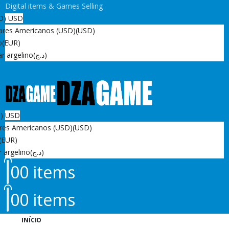
Digital items & Games Selling
D)
USD
ares Americanos (USD)
(USD)
o
(EUR)
r argelino
(د.ج)
D)
USD
res Americanos (USD)
(USD)
(EUR)
r argelino
(د.ج)
0
0 items
0
0 items
INÍCIO