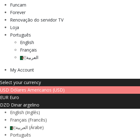
Funcam
Forever
Renovação do servidor TV
Loja
Português
English
Français
العربية
My Account
Select your currency
USD
Dólares Americanos (USD)
EUR
Euro
DZD
Dinar argelino
English
(
Inglês
)
Français
(
Francês
)
العربية
(
Árabe
)
Português