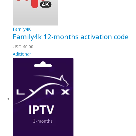
Family4K
Family4k 12-months activation code
USD
40.00
Adicionar