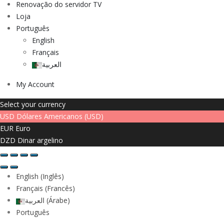
Renovação do servidor TV
Loja
Português
English
Français
العربية
My Account
Select your currency
USD
Dólares Americanos (USD)
EUR
Euro
DZD
Dinar argelino
English
(
Inglês
)
Français
(
Francês
)
العربية
(
Árabe
)
Português