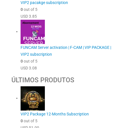
VIP2 pacakge subscription
0
out of 5
USD
3.85
FUNCAM Server activation | F-CAM | VIP PACKAGE |
VIP2 subscription
0
out of 5
USD
3.08
ÚLTIMOS PRODUTOS
VIP2 Package 12-Months Subscription
0
out of 5
USD
51.00