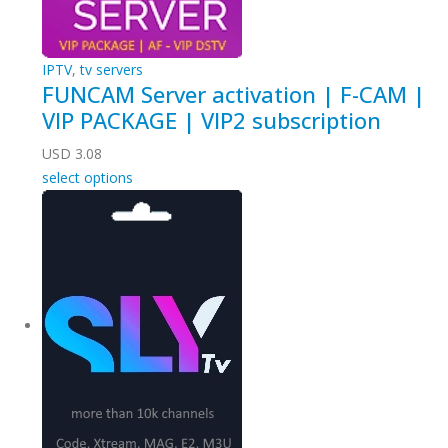
IPTV
,
tv servers
FUNCAM Server activation | F-CAM |
VIP PACKAGE | VIP2 subscription
USD
3.08
select options