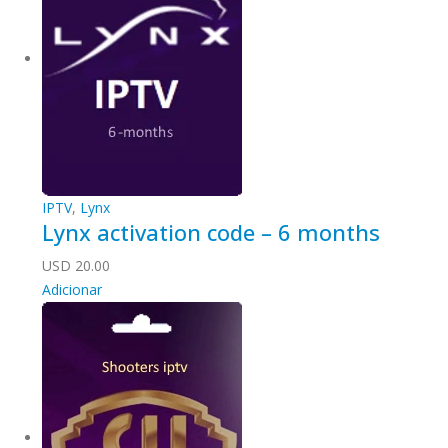
IPTV
,
Lynx
Lynx activation code – 6 months
USD
20.00
Adicionar