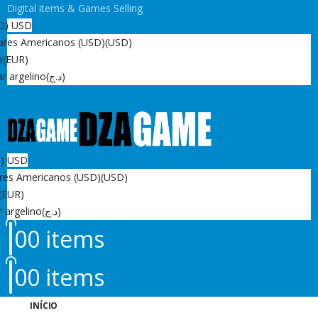
Digital items & Games Selling
D)
USD
ares Americanos (USD)
(USD)
o
(EUR)
r argelino
(د.ج)
D)
USD
res Americanos (USD)
(USD)
(EUR)
r argelino
(د.ج)
0
0 items
0
0 items
INÍCIO