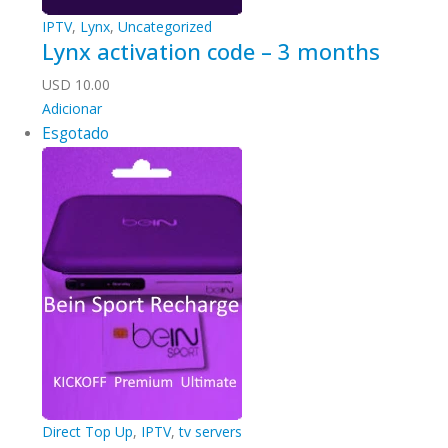
IPTV
,
Lynx
,
Uncategorized
Lynx activation code – 3 months
USD
10.00
Adicionar
Esgotado
Direct Top Up
,
IPTV
,
tv servers