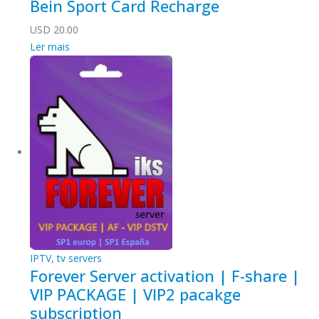
Bein Sport Card Recharge
USD
20.00
Ler mais
IPTV
,
tv servers
Forever Server activation | F-share |
VIP PACKAGE | VIP2 pacakge
subscription