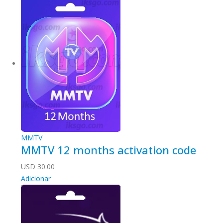
MMTV
MMTV 12 months activation code
USD
30.00
Adicionar