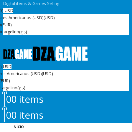
Digital items & Games Selling
D)
USD
ares Americanos (USD)
(USD)
o
(EUR)
r argelino
(د.ج)
D)
USD
res Americanos (USD)
(USD)
(EUR)
r argelino
(د.ج)
0
0 items
0
0 items
INÍCIO