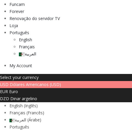
Funcam
Forever
Renovação do servidor TV
Loja
Português
English
Français
العربية
My Account
Select your currency
USD
Dólares Americanos (USD)
EUR
Euro
DZD
Dinar argelino
English
(
Inglês
)
Français
(
Francês
)
العربية
(
Árabe
)
Português