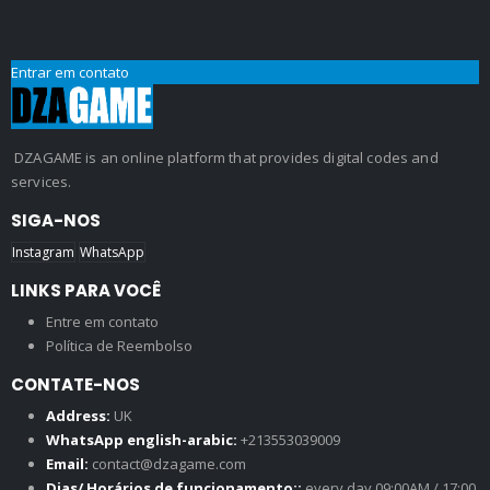
Entrar em contato
DZAGAME is an online platform that provides digital codes and
services.
SIGA-NOS
Instagram
WhatsApp
LINKS PARA VOCÊ
Entre em contato
Política de Reembolso
CONTATE-NOS
Address:
UK
WhatsApp english-arabic:
+213553039009
Email:
contact@dzagame.com
Dias/ Horários de funcionamento::
every day 09:00AM / 17:00